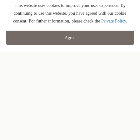
This website uses cookies to improve your user experience. By
continuing to use this website, you have agreed with our cookie
在明确说明的情
手续费
consent. For futher information, please check the
Private Policy
.
况下。
Agree
官网预订更优惠
税收
增值税 住宿税
restaurant
餐厅预订
event
房间预订
*住宿费率取决于预订时的报价。
附件 2：取消费用。
收到取消合同通知的日期。
不
1
2
前
3
7
人
眠
某
4
8
一
天
天
数
之
日
天
天
天
前
前
夜
前
前