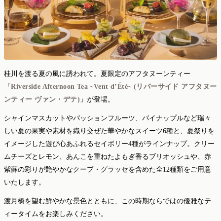
桂川を渡る夏の風に誘われて。夏限定のアフタヌーンティー
「Riverside Afternoon Tea ~Vent d’Été~ (リバーサイド アフタヌー
ンティー ヴァン・デテ)」
が登場。
シャインマスカットやパッションフルーツ、パイナップルなど瑞々
しい夏の果実や素材を織り交ぜた華やかなスイーツ6種と、夏祭りを
イメージした遊び心あふれるセイボリー4種がラインナップ。クリー
ムチーズとレモン、あんこを重ねたよもぎ香るブリオッシュや、赤
紫蘇の彩りが艶やかなクープ・グラッセを含めた全12種類をご用意
いたします。
渡月橋を望む鮮やかな景色とともに、この時期ならではの優雅なテ
ィータイムをお楽しみください。