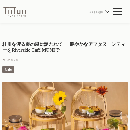
Language
桂川を渡る夏の風に誘われて ― 艶やかなアフタヌーンティ
ーをRiverside Café MUNIで
2026.07.01
Café